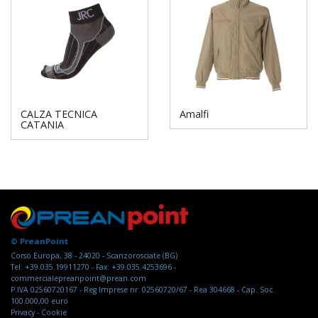
CALZA TECNICA
Amalfi
CATANIA
© PreanPoint
Corso Europa, 38 - 24020 - Scanzorosciate (BG)
Tel: +39.035.19911270 - Fax: +39.035.4253696 -
commercialepreanpoint@prean.com
P.IVA 02560720167 - Reg Imprese nr. 02560720/67 - Rea 304668 - Cap. Soc.
100.000,00 euro
Privacy
-
Cookie