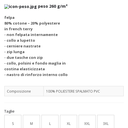
peso 260 g/m²
felpa
80% cotone – 20% polyestere
in french terry
- non felpata internamente
- collo a lupetto
- cerniere nastrate
- zip lunga
- due tasche con zip
- collo, polsini e fondo maglia in
costina elasticizzata
- nastro di rinforzo interno collo
Composizione
100% POLIESTERE SPALMATO PVC
Taglie
S
M
L
XL
XXL
3XL