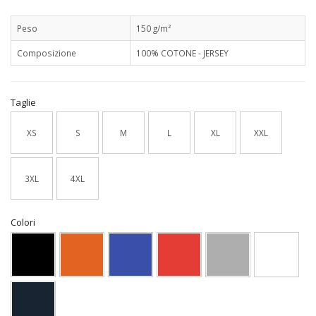
Peso
150 g/m²
Composizione
100% COTONE - JERSEY
Taglie
XS
S
M
L
XL
XXL
3XL
4XL
Colori