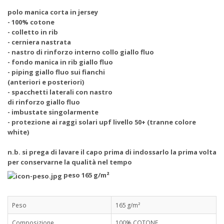
polo manica corta in jersey
- 100% cotone
- colletto in rib
- cerniera nastrata
- nastro di rinforzo interno collo giallo fluo
- fondo manica in rib giallo fluo
- piping giallo fluo sui fianchi
(anteriori e posteriori)
- spacchetti laterali con nastro
di rinforzo giallo fluo
- imbustate singolarmente
- protezione ai raggi solari upf livello 50+ (tranne colore
white)
n.b. si prega di lavare il capo prima di indossarlo la prima volta
per conservarne la qualità nel tempo
peso 165 g/m²
Peso
165 g/m²
Composizione
100% COTONE