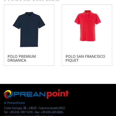
POLO PREMIUM
POLO SAN FRANCISCO
ORGANICA
PIQUET
© PreanPoint
Corso Europa, 38 - 24020 - Scanzorosciate (BG)
Tel: +39.035.19911270 - Fax: +39.035.4253696 -