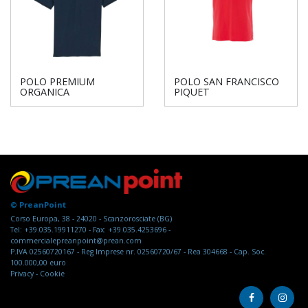
POLO PREMIUM
POLO SAN FRANCISCO
ORGANICA
PIQUET
© PreanPoint
Corso Europa, 38 - 24020 - Scanzorosciate (BG)
Tel: +39.035.19911270 - Fax: +39.035.4253696 -
commercialepreanpoint@prean.com
P.IVA 02560720167 - Reg Imprese nr. 02560720/67 - Rea 304668 - Cap. Soc.
100.000,00 euro
Privacy
-
Cookie